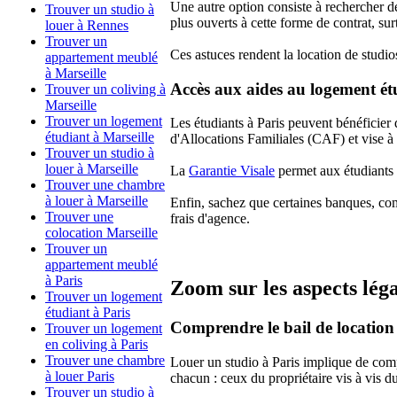
Une autre option consiste à rechercher d
Trouver un studio à
plus ouverts à cette forme de contrat, su
louer à Rennes
Trouver un
Ces astuces rendent la location de studio
appartement meublé
à Marseille
Accès aux aides au logement ét
Trouver un coliving à
Marseille
Trouver un logement
Les étudiants à Paris peuvent bénéficier
étudiant à Marseille
d'Allocations Familiales (CAF) et vise à 
Trouver un studio à
louer à Marseille
La
Garantie Visale
permet aux étudiants s
Trouver une chambre
à louer à Marseille
Enfin, sachez que certaines banques, co
Trouver une
frais d'agence.
colocation Marseille
Trouver un
appartement meublé
à Paris
Zoom sur les aspects léga
Trouver un logement
étudiant à Paris
Comprendre le bail de location
Trouver un logement
en coliving à Paris
Trouver une chambre
Louer un studio à Paris implique de co
à louer Paris
chacun : ceux du propriétaire vis à vis d
Trouver un studio à