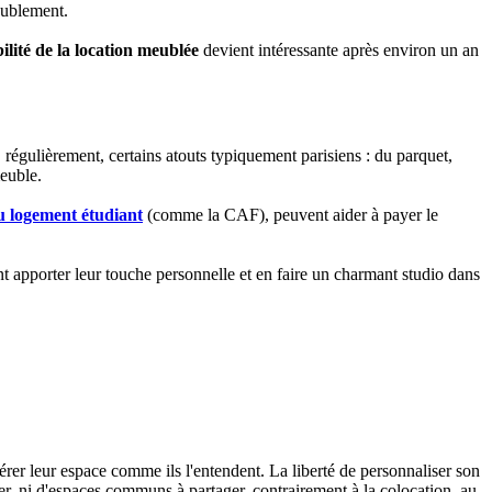
meublement.
ilité de la location meublée
devient intéressante après environ un an
régulièrement, certains atouts typiquement parisiens : du parquet,
euble.
u logement étudiant
(comme la CAF), peuvent aider à payer le
nt apporter leur touche personnelle et en faire un charmant studio dans
rer leur espace comme ils l'entendent. La liberté de personnaliser son
er, ni d'espaces communs à partager, contrairement à la colocation, au