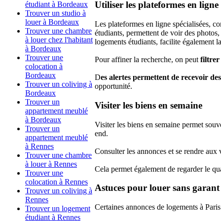
Utiliser les plateformes en lign
étudiant à Bordeaux
Trouver un studio à
louer à Bordeaux
Les plateformes en ligne spécialisées,
Trouver une chambre
étudiants, permettent de voir des photos,
à louer chez l'habitant
logements étudiants, facilite également la
à Bordeaux
Trouver une
Pour affiner la recherche, on peut
filtre
colocation à
Bordeaux
D
es alertes permettent de recevoir des
Trouver un coliving à
opportunité.
Bordeaux
Trouver un
Visiter les biens en semaine
appartement meublé
à Bordeaux
Visiter les biens en semaine permet souv
Trouver un
end.
appartement meublé
à Rennes
Consulter les annonces et se rendre aux v
Trouver une chambre
à louer à Rennes
Cela permet également de regarder le quart
Trouver une
colocation à Rennes
Astuces pour louer sans garant
Trouver un coliving à
Rennes
Certaines annonces de logements à Paris p
Trouver un logement
étudiant à Rennes