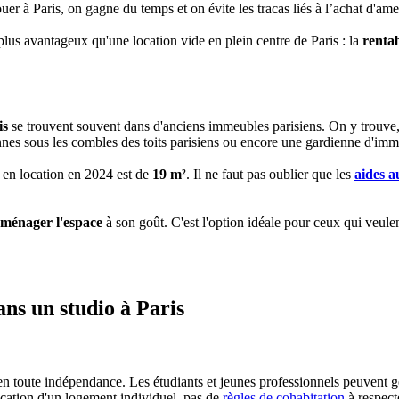
uer à Paris, on gagne du temps et on évite les tracas liés à l’achat d'a
 plus avantageux qu'une location vide en plein centre de Paris : la
rentab
is
se trouvent souvent dans d'anciens immeubles parisiens. On y trouve, 
nes sous les combles des toits parisiens ou encore une gardienne d'imm
 en location en 2024 est de
19 m²
. Il ne faut pas oublier que les
aides a
ménager l'espace
à son goût. C'est l'option idéale pour ceux qui veule
ans un studio à Paris
en toute indépendance. Les étudiants et jeunes professionnels peuvent gé
ocation d'un logement individuel, pas de
règles de cohabitation
à respect