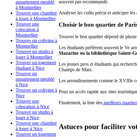
souvent pas recommandé.
appartement meublé
à Montpellier
Analyser les coûts précis et anticiper le
Trouver une chambre
à louer à Montpellier
Trouver une
Choisir le bon quartier de Paris
colocation à
Montpellier
Trouver le bon quartier dépend de plusieu
Trouver un coliving à
Montpellier
Les étudiants préfèrent souvent le Ve ar
Trouver un studio à
Mazarine ou la bibliothèque Sainte-G
louer à Montpellier
Trouver un logement
Les jeunes pros et étudiants qui recherc
étudiant à Nice
Champs de Mars.
Trouver un
appartement meublé
Les arrondissements comme le XVIIIe offre
à Nice
Trouver un coliving à
Pour un accès rapide aux sites touristiques
Nice
Trouver une
Finalement, la liste des
meilleurs quartier
colocation à Nice
Trouver un studio à
louer à Nice
Trouver une chambre
Astuces pour faciliter vo
à louer à Nice
Trouver un logement