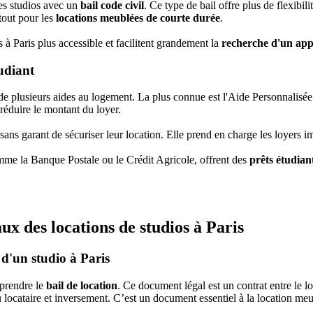
es studios avec un
bail code civil
. Ce type de bail offre plus de flexibi
rtout pour les
locations meublées de courte durée
.
s à Paris plus accessible et facilitent grandement la
recherche d'un app
udiant
 de plusieurs aides au logement. La plus connue est l'Aide Personnalisé
réduire le montant du loyer.
ans garant de sécuriser leur location. Elle prend en charge les loyers i
mme la Banque Postale ou le Crédit Agricole, offrent des
prêts étudian
ux des locations de studios à Paris
 d'un studio à Paris
mprendre le
bail de location
. Ce document légal est un contrat entre le loca
u locataire et inversement. C’est un document essentiel à la location me