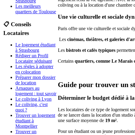
Strasbourg
coliving ou à la location d'une chambre c
Les meilleurs
quartiers de Toulouse
Une vie culturelle et sociale d
📋 Conseils
Paris offre une vie culturelle et sociale 
Locataires
Les
cinémas, théâtres, et galeries d'ar
Le logement étudiant
Les
bistrots et cafés typiques
permettent
à Strasbourg
Rédiger un Profil
Certains
quartiers, comme Le Marais
Locataire séduisant
Les règles à adopter
en colocation
Préparer mon dossier
de location
Guide pour trouver un st
Arnaques au
logement : tout savoir
Déterminer le budget dédié à la
Le coliving à Lyon
Le coliving, c'est
Les locataires de ce type de logement so
quoi ?
de se lancer dans la location d'un studio
Trouver un logement
une surface moyenne de
19 m²
.
étudiant à
Montpellier
Pour un étudiant ou un jeune professionn
Trouver un