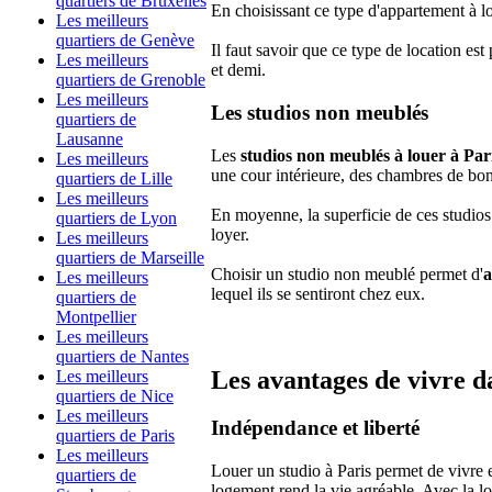
quartiers de Bruxelles
En choisissant ce type d'appartement à lo
Les meilleurs
quartiers de Genève
Il faut savoir que ce type de location est
Les meilleurs
et demi.
quartiers de Grenoble
Les meilleurs
Les studios non meublés
quartiers de
Lausanne
Les
studios non meublés à louer à Par
Les meilleurs
une cour intérieure, des chambres de bon
quartiers de Lille
Les meilleurs
En moyenne, la superficie de ces studios
quartiers de Lyon
loyer.
Les meilleurs
quartiers de Marseille
Choisir un studio non meublé permet d'
a
Les meilleurs
lequel ils se sentiront chez eux.
quartiers de
Montpellier
Les meilleurs
quartiers de Nantes
Les avantages de vivre d
Les meilleurs
quartiers de Nice
Les meilleurs
Indépendance et liberté
quartiers de Paris
Les meilleurs
Louer un studio à Paris permet de vivre 
quartiers de
logement rend la vie agréable. Avec la l