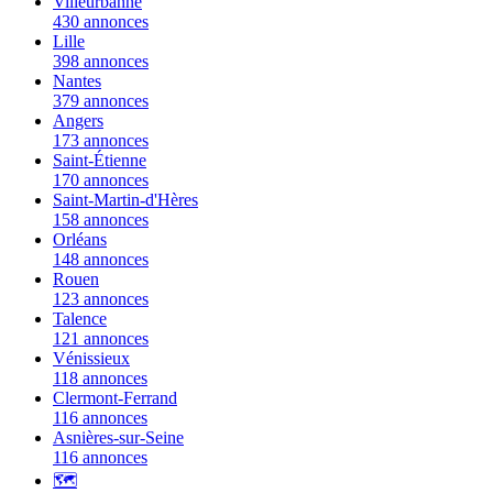
Villeurbanne
430 annonces
Lille
398 annonces
Nantes
379 annonces
Angers
173 annonces
Saint-Étienne
170 annonces
Saint-Martin-d'Hères
158 annonces
Orléans
148 annonces
Rouen
123 annonces
Talence
121 annonces
Vénissieux
118 annonces
Clermont-Ferrand
116 annonces
Asnières-sur-Seine
116 annonces
🗺️