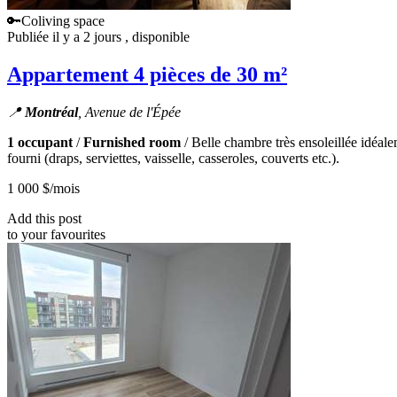
🔑Coliving space
Publiée il y a 2 jours
, disponible
Appartement 4 pièces de 30 m²
📍
Montréal
, Avenue de l'Épée
1 occupant
/
Furnished room
/ Belle chambre très ensoleillée idéal
fourni (draps, serviettes, vaisselle, casseroles, couverts etc.).
1 000 $
/mois
Add this post
to your favourites