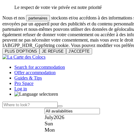
Le respect de votre vie privée est notre priorité
Nous et nos
stockons et/ou accédons à des informations su
partenaires
envoyées par un appareil pour des publicités et du contenu personnali
partenaires et nous-mêmes pouvons utiliser des données de géolocalisa
également refuser de donner votre consentement ou accéder à des inform
peuvent ne pas nécessiter votre consentement, mais vous avez le droi
IABGPP_HDR_GppString cookie. Vous pouvez modifier vos préférences o
PLUS D'OPTIONS
JE REFUSE
J'ACCEPTE
Search for accommodation
Offer accommodation
Guides & Tips
Pro Space
Log in
en
July
2026
Sun
Mon