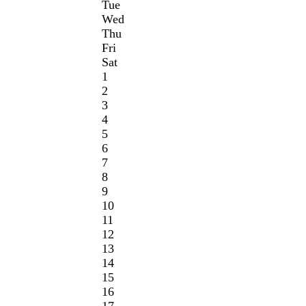
Tue
Wed
Thu
Fri
Sat
1
2
3
4
5
6
7
8
9
10
11
12
13
14
15
16