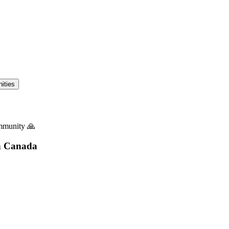
ities
ommunity 🙏
n
Canada