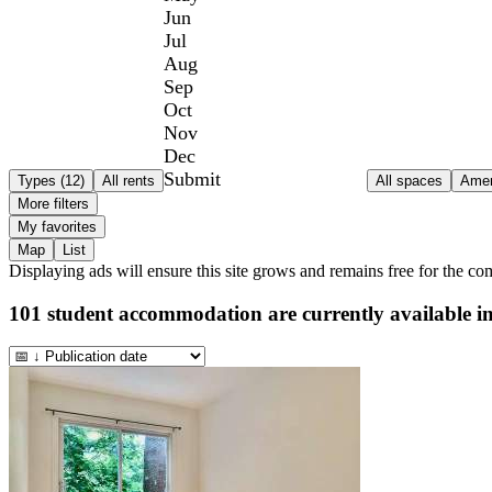
Jun
Jul
Aug
Sep
Oct
Nov
Dec
Submit
Types (12)
All rents
All spaces
Amen
More filters
My favorites
Map
List
Displaying ads will ensure this site grows and remains free for the c
101
student accommodation are currently available i