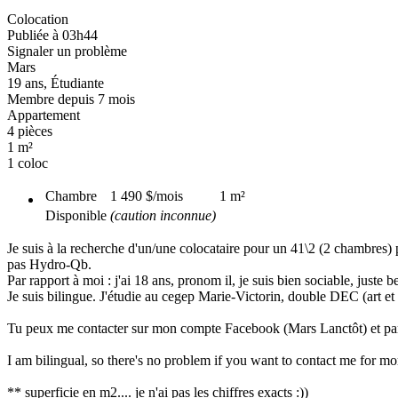
Colocation
Publiée à 03h44
Signaler un problème
Mars
19 ans, Étudiante
Membre depuis 7 mois
Appartement
4 pièces
1 m²
1 coloc
Chambre
1 490 $
/mois
1
m²
Disponible
(caution inconnue)
Je suis à la recherche d'un/une colocataire pour un 41\2 (2 chambres)
pas Hydro-Qb.
Par rapport à moi : j'ai 18 ans, pronom il, je suis bien sociable, juste b
Je suis bilingue. J'étudie au cegep Marie-Victorin, double DEC (art et
Tu peux me contacter sur mon compte Facebook (Mars Lanctôt) et pa
I am bilingual, so there's no problem if you want to contact me for mo
** superficie en m2.... je n'ai pas les chiffres exacts :))