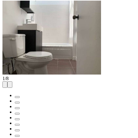
1
/
8