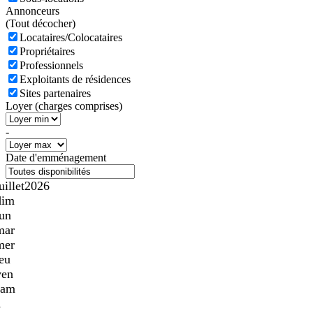
Annonceurs
(
Tout décocher)
Locataires/Colocataires
Propriétaires
Professionnels
Exploitants de résidences
Sites partenaires
Loyer (charges comprises)
-
Date d'emménagement
uillet
2026
dim
lun
mar
mer
jeu
ven
sam
1