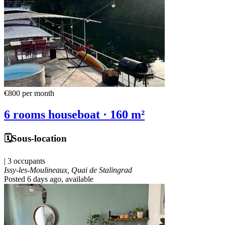
€800
per month
6 rooms houseboat · 160 m²
🗓️Sous-location
| 3 occupants
Issy-les-Moulineaux, Quai de Stalingrad
Posted 6 days ago
, available