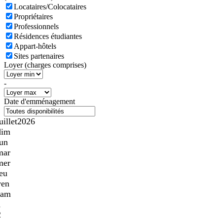
Locataires/Colocataires
Propriétaires
Professionnels
Résidences étudiantes
Appart-hôtels
Sites partenaires
Loyer (charges comprises)
-
Date d'emménagement
uillet
2026
dim
lun
mar
mer
jeu
ven
sam
1
2