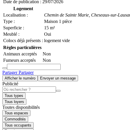
Date de publication :
29/07/2026
Logement
Localisation :
Chemin de Sainte Marie,
Cheseaux-sur-Lausa
Type :
Maison 1 pièce
Superficie :
15 m²
Meublé :
Oui
Colocs déjà présents :
logement vide
Règles particulières
Animaux acceptés
Non
Fumeurs acceptés
Non
Partager
Partager
Afficher le numéro
Envoyer un message
Publicité
Tous types
Tous loyers
Toutes disponibilités
Tous espaces
Commodités
Tous occupants