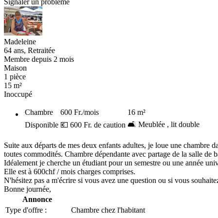
Signaler un problème
Madeleine
64 ans, Retraitée
Membre depuis 2 mois
Maison
1 pièce
15 m²
Inoccupé
Chambre
600 Fr.
/mois
16
m²
🛋️ Meublée , lit double
Disponible
💶 600 Fr. de caution
Suite aux départs de mes deux enfants adultes, je loue une chambre da
toutes commodités. Chambre dépendante avec partage de la salle de ba
Idéalement je cherche un étudiant pour un semestre ou une année univ
Elle est à 600chf / mois charges comprises.
N'hésitez pas a m'écrire si vous avez une question ou si vous souhaitez
Bonne journée,
Annonce
Type d'offre :
Chambre chez l'habitant