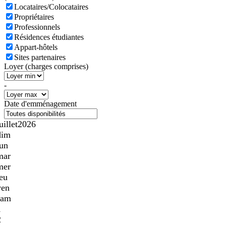
Locataires/Colocataires
Propriétaires
Professionnels
Résidences étudiantes
Appart-hôtels
Sites partenaires
Loyer (charges comprises)
-
Date d'emménagement
uillet
2026
dim
lun
mar
mer
jeu
ven
sam
1
2