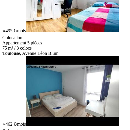
⭐
495 €
/mois
Colocation
Appartement 5 pièces
75 m² / 3 colocs
Toulouse
, Avenue Léon Blum
⭐
462 €
/mois