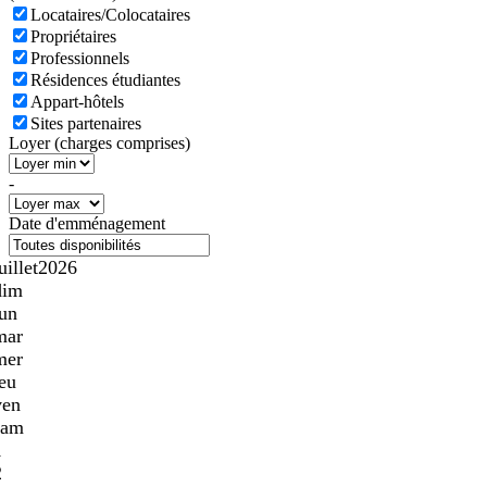
Locataires/Colocataires
Propriétaires
Professionnels
Résidences étudiantes
Appart-hôtels
Sites partenaires
Loyer (charges comprises)
-
Date d'emménagement
uillet
2026
dim
lun
mar
mer
jeu
ven
sam
1
2