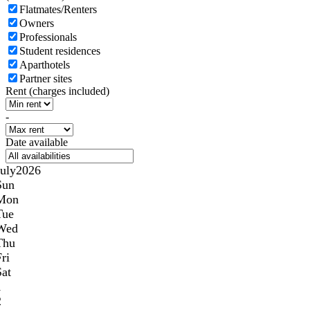
Flatmates/Renters
Owners
Professionals
Student residences
Aparthotels
Partner sites
Rent (charges included)
-
Date available
July
2026
Sun
Mon
Tue
Wed
Thu
ri
Sat
1
2