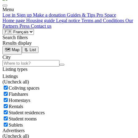
Menu
Log in
Sign up
Make a donation
Guides & Tips
Pro Space
Home page
Housing guide
Legal notice
Terms and Conditions
Our
Partners
Press
Contact us
Search filters
Results display
🗺️ Map
📃 List
City
Listing types
Listings
(
Uncheck all)
Coliving spaces
Flatshares
Homestays
Rentals
Student residences
Student rooms
Sublets
Advertisers
(
Uncheck all)