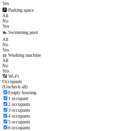
Yes
🅿️ Parking space
All
No
Yes
🏊 Swimming pool
All
No
Yes
🧺 Washing machine
All
No
Yes
📶 Wi-Fi
Occupants
(
Uncheck all)
Empty housing
1 occupant
2 occupants
3 occupants
4 occupants
5 occupants
6 occupants