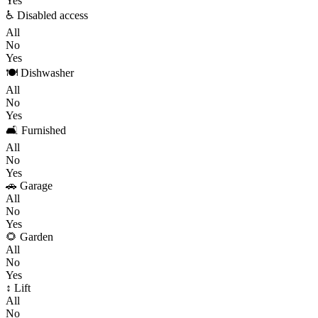
Yes
♿ Disabled access
All
No
Yes
🍽️ Dishwasher
All
No
Yes
🛋️ Furnished
All
No
Yes
🚗 Garage
All
No
Yes
🌻 Garden
All
No
Yes
↕️ Lift
All
No