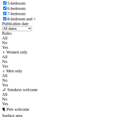
5-bedroom
6-bedroom
7-bedroom
8-bedroom and +
Publication date
Rules
All
No
Yes
♀️ Women only
All
No
Yes
♂️ Men only
All
No
Yes
🚬 Smokers welcome
All
No
Yes
🐈 Pets welcome
Surface area