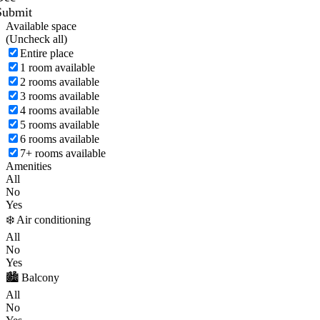
Submit
Available space
(
Uncheck all)
Entire place
1 room available
2 rooms available
3 rooms available
4 rooms available
5 rooms available
6 rooms available
7+ rooms available
Amenities
All
No
Yes
❄️ Air conditioning
All
No
Yes
🏙️ Balcony
All
No