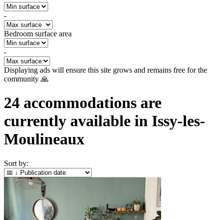
-
Bedroom surface area
-
Displaying ads will ensure this site grows and remains free for the
community 🙏
24
accommodations are
currently available in
Issy-les-
Moulineaux
Sort by: