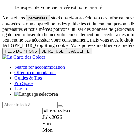
Le respect de votre vie privée est notre priorité
Nous et nos
stockons et/ou accédons à des informations su
partenaires
envoyées par un appareil pour des publicités et du contenu personnali
partenaires et nous-mêmes pouvons utiliser des données de géolocalisa
également refuser de donner votre consentement ou accéder à des inform
peuvent ne pas nécessiter votre consentement, mais vous avez le droi
IABGPP_HDR_GppString cookie. Vous pouvez modifier vos préférences o
PLUS D'OPTIONS
JE REFUSE
J'ACCEPTE
Search for accommodation
Offer accommodation
Guides & Tips
Pro Space
Log in
en
July
2026
Sun
Mon