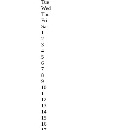
Tue
Wed
Thu
Fri
Sat
1
2
3
4
5
6
7
8
9
10
11
12
13
14
15
16