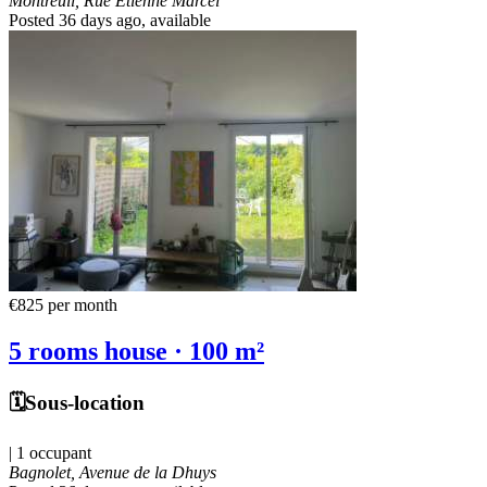
Montreuil, Rue Etienne Marcel
Posted 36 days ago
, available
€825
per month
5 rooms house · 100 m²
🗓️Sous-location
| 1 occupant
Bagnolet, Avenue de la Dhuys