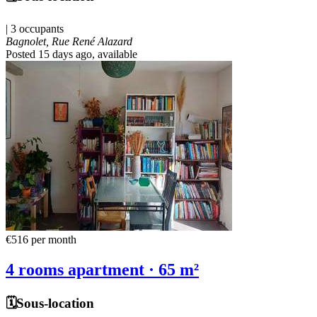
| 3 occupants
Bagnolet, Rue René Alazard
Posted 15 days ago
, available
€516
per month
4 rooms apartment · 65 m²
🗓️Sous-location