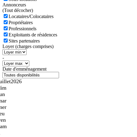
Annonceurs
(
Tout décocher)
Locataires/Colocataires
Propriétaires
Professionnels
Exploitants de résidences
Sites partenaires
Loyer (charges comprises)
-
Date d'emménagement
uillet
2026
dim
lun
mar
mer
jeu
ven
sam
1