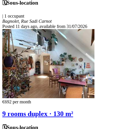
🗓️Sous-location
| 1 occupant
Bagnolet, Rue Sadi Carnot
Posted 11 days ago
, available from 31/07/2026
€692
per month
9 rooms duplex · 130 m²
🗓️Sous-location