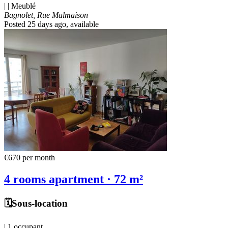
| | Meublé
Bagnolet, Rue Malmaison
Posted 25 days ago
, available
€670
per month
4 rooms apartment · 72 m²
🗓️Sous-location
| 1 occupant