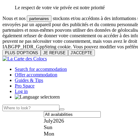
Le respect de votre vie privée est notre priorité
Nous et nos
stockons et/ou accédons à des informations su
partenaires
envoyées par un appareil pour des publicités et du contenu personnali
partenaires et nous-mêmes pouvons utiliser des données de géolocalisa
également refuser de donner votre consentement ou accéder à des inform
peuvent ne pas nécessiter votre consentement, mais vous avez le droi
IABGPP_HDR_GppString cookie. Vous pouvez modifier vos préférences o
PLUS D'OPTIONS
JE REFUSE
J'ACCEPTE
Search for accommodation
Offer accommodation
Guides & Tips
Pro Space
Log in
en
July
2026
Sun
Mon