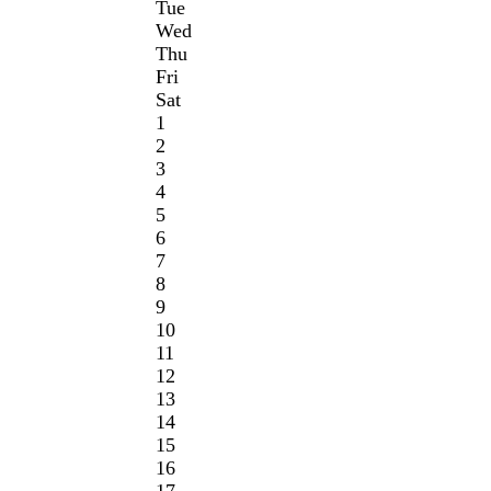
Tue
Wed
Thu
Fri
Sat
1
2
3
4
5
6
7
8
9
10
11
12
13
14
15
16