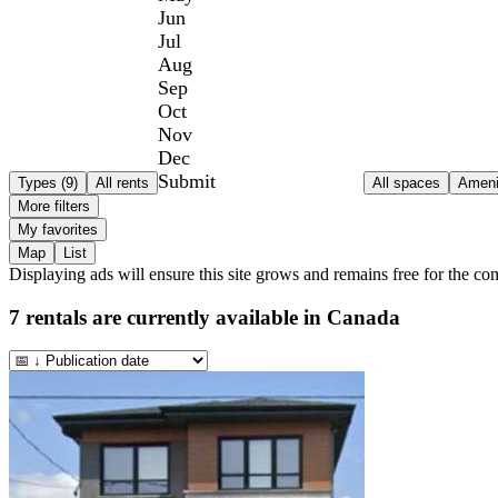
Jun
Jul
Aug
Sep
Oct
Nov
Dec
Submit
Types (9)
All rents
All spaces
Ameni
More filters
My favorites
Map
List
Displaying ads will ensure this site grows and remains free for the c
7
rentals are currently available in
Canada