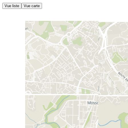
Vue liste
Vue carte