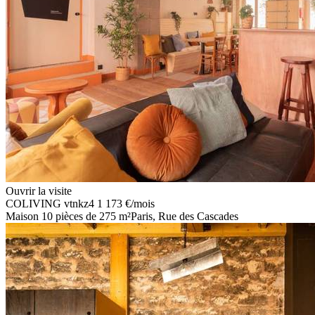
Ouvrir la visite
COLIVING
vtnkz4
1 173 €
/mois
Maison 10 pièces de 275 m²
Paris, Rue des Cascades