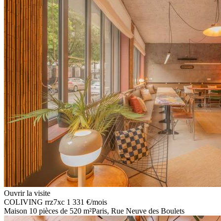
Ouvrir la visite
COLIVING
rrz7xc
1 331 €
/mois
Maison 10 pièces de 520 m²
Paris, Rue Neuve des Boulets