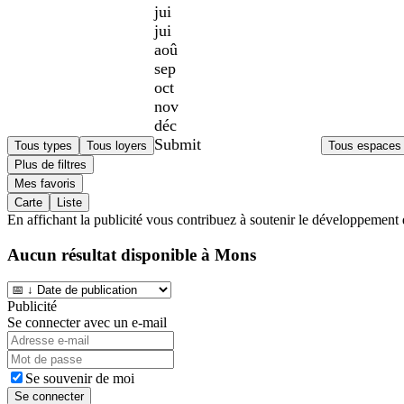
jui
jui
aoû
sep
oct
nov
déc
Submit
Tous types
Tous loyers
Tous espaces
Plus de filtres
Mes favoris
Carte
Liste
En affichant la publicité vous contribuez à soutenir le développement 
Aucun résultat disponible à
Mons
Publicité
Se connecter avec un e-mail
Se souvenir de moi
Se connecter