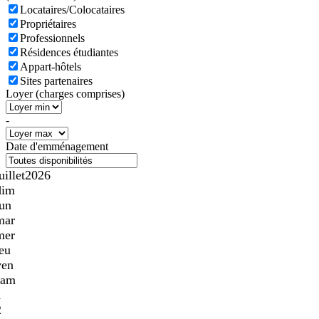
Locataires/Colocataires
Propriétaires
Professionnels
Résidences étudiantes
Appart-hôtels
Sites partenaires
Loyer (charges comprises)
-
Date d'emménagement
uillet
2026
dim
lun
mar
mer
jeu
ven
sam
1
2