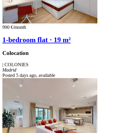
990 €
/month
1-bedroom flat · 19 m²
Colocation
|
COLONIES
Madrid
Posted 5 days ago
, available