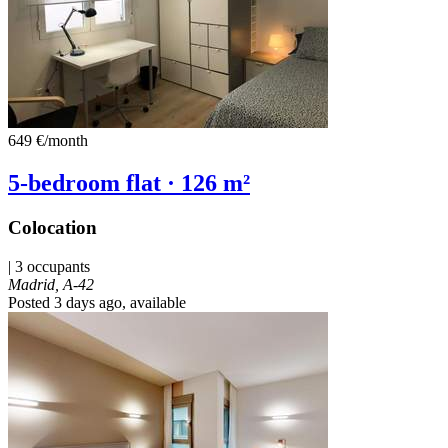
649 €
/month
5-bedroom flat · 126 m²
Colocation
| 3 occupants
Madrid, A-42
Posted 3 days ago
, available