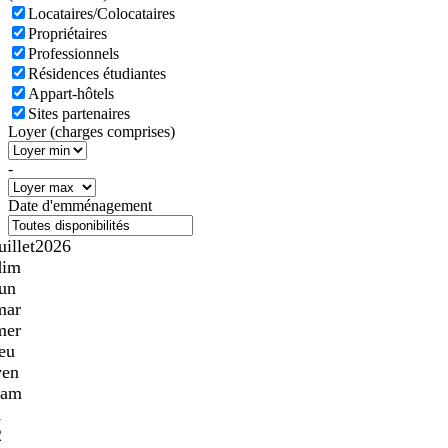
Locataires/Colocataires
Propriétaires
Professionnels
Résidences étudiantes
Appart-hôtels
Sites partenaires
Loyer (charges comprises)
-
Date d'emménagement
uillet
2026
dim
lun
mar
mer
jeu
ven
sam
1
2