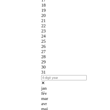
17
18
19
20
21
22
23
24
25
26
27
28
29
30
31
✕
jan
fév
mar
avr
mai