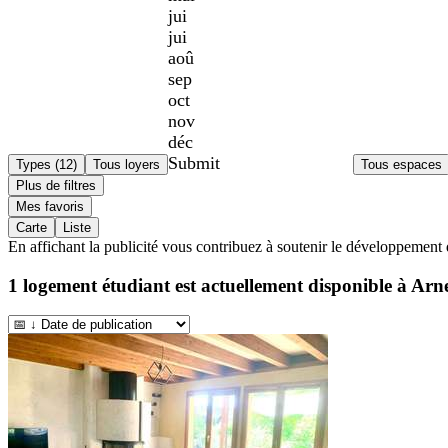
jui
jui
aoû
sep
oct
nov
déc
Submit
Types (12)
Tous loyers
Tous espaces
Plus de filtres
Mes favoris
Carte
Liste
En affichant la publicité vous contribuez à soutenir le développement 
1
logement étudiant est actuellement disponible à
Arn