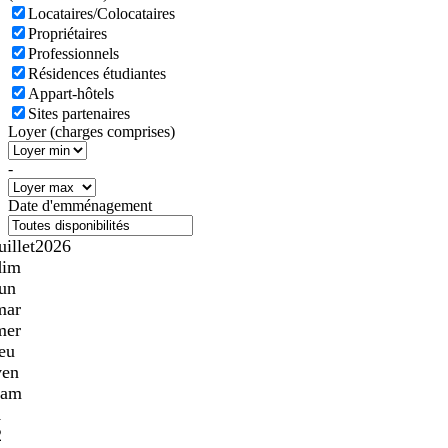
Locataires/Colocataires
Propriétaires
Professionnels
Résidences étudiantes
Appart-hôtels
Sites partenaires
Loyer (charges comprises)
-
Date d'emménagement
uillet
2026
dim
lun
mar
mer
jeu
ven
sam
1
2