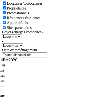
Locataires/Colocataires
Propriétaires
Professionnels
Résidences étudiantes
Appart-hôtels
Sites partenaires
Loyer (charges comprises)
-
Date d'emménagement
uillet
2026
dim
lun
mar
mer
jeu
ven
sam
1
2