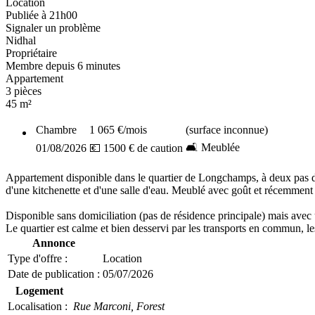
Location
Publiée à 21h00
Signaler un problème
Nidhal
Propriétaire
Membre depuis 6 minutes
Appartement
3 pièces
45 m²
Chambre
1 065 €
/mois
(surface inconnue)
🛋️ Meublée
01/08/2026
💶 1500 € de caution
Appartement disponible dans le quartier de Longchamps, à deux pas de 
d'une kitchenette et d'une salle d'eau. Meublé avec goût et récemment r
Disponible sans domiciliation (pas de résidence principale) mais avec 
Le quartier est calme et bien desservi par les transports en commun, le
Annonce
Type d'offre :
Location
Date de publication :
05/07/2026
Logement
Localisation :
Rue Marconi,
Forest