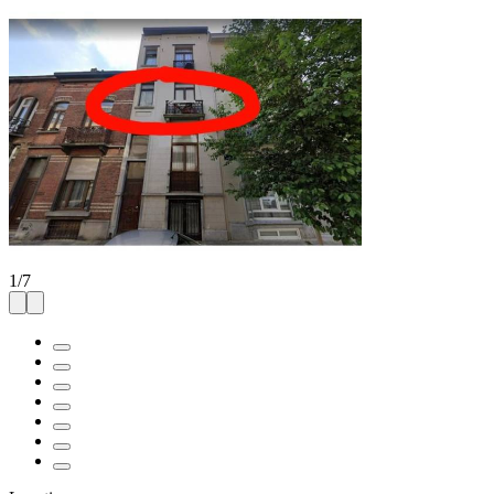
1
/
7