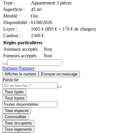
Type :
Appartement 3 pièces
Superficie :
45 m²
Meublé :
Oui
Disponibilité :
01/08/2026
Loyer :
1065 € (895 € + 170 € de charges)
Caution :
1500 €
Règles particulières
Animaux acceptés
Non
Fumeurs acceptés
Non
Partager
Partager
Afficher le numéro
Envoyer un message
Publicité
Tous types
Tous loyers
Tous espaces
Commodités
Tous occupants
Tous logements