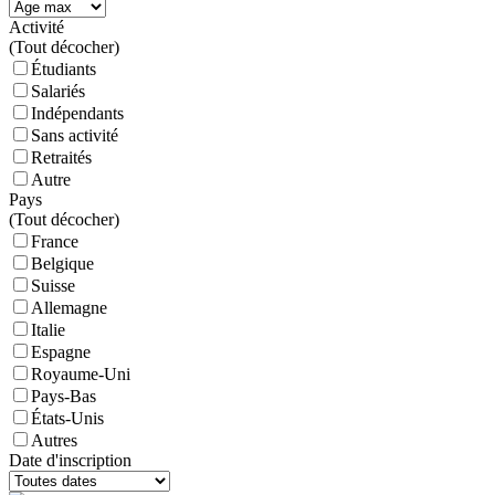
Activité
(
Tout décocher)
Étudiants
Salariés
Indépendants
Sans activité
Retraités
Autre
Pays
(
Tout décocher)
France
Belgique
Suisse
Allemagne
Italie
Espagne
Royaume-Uni
Pays-Bas
États-Unis
Autres
Date d'inscription