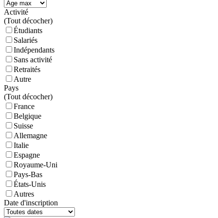
Activité
(
Tout décocher)
Étudiants
Salariés
Indépendants
Sans activité
Retraités
Autre
Pays
(
Tout décocher)
France
Belgique
Suisse
Allemagne
Italie
Espagne
Royaume-Uni
Pays-Bas
États-Unis
Autres
Date d'inscription