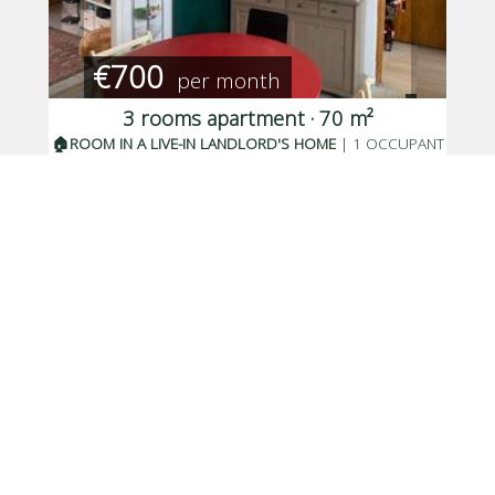
€700
per month
3 rooms apartment · 70 m²
🏠ROOM IN A LIVE-IN LANDLORD'S HOME
| 1 OCCUPANT
Ivry-sur-Seine, Rue Henri Martin
Posted 16 days ago
, available from 15/08/2026