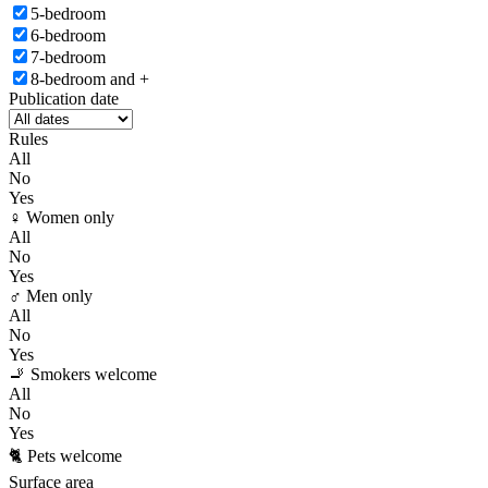
5-bedroom
6-bedroom
7-bedroom
8-bedroom and +
Publication date
Rules
All
No
Yes
♀️ Women only
All
No
Yes
♂️ Men only
All
No
Yes
🚬 Smokers welcome
All
No
Yes
🐈 Pets welcome
Surface area