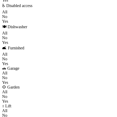
Yes
♿ Disabled access
All
No
Yes
🍽️ Dishwasher
All
No
Yes
🛋️ Furnished
All
No
Yes
🚗 Garage
All
No
Yes
🌻 Garden
All
No
Yes
↕️ Lift
All
No