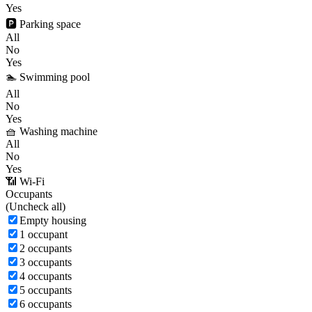
Yes
🅿️ Parking space
All
No
Yes
🏊 Swimming pool
All
No
Yes
🧺 Washing machine
All
No
Yes
📶 Wi-Fi
Occupants
(
Uncheck all)
Empty housing
1 occupant
2 occupants
3 occupants
4 occupants
5 occupants
6 occupants