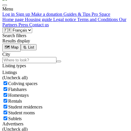
Menu
Log in
Sign up
Make a donation
Guides & Tips
Pro Space
Home page
Housing guide
Legal notice
Terms and Conditions
Our
Partners
Press
Contact us
Search filters
Results display
🗺️ Map
📃 List
City
Listing types
Listings
(
Uncheck all)
Coliving spaces
Flatshares
Homestays
Rentals
Student residences
Student rooms
Sublets
Advertisers
(
Uncheck all)