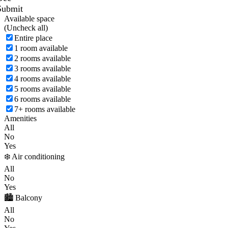
Submit
Available space
(
Uncheck all)
Entire place
1 room available
2 rooms available
3 rooms available
4 rooms available
5 rooms available
6 rooms available
7+ rooms available
Amenities
All
No
Yes
❄️ Air conditioning
All
No
Yes
🏙️ Balcony
All
No