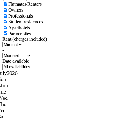
Flatmates/Renters
Owners
Professionals
Student residences
Aparthotels
Partner sites
Rent (charges included)
-
Date available
July
2026
Sun
Mon
Tue
Wed
Thu
ri
Sat
1
2