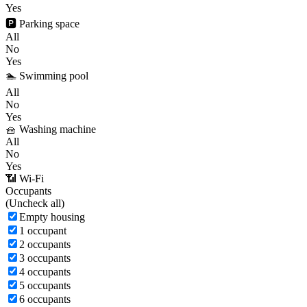
Yes
🅿️ Parking space
All
No
Yes
🏊 Swimming pool
All
No
Yes
🧺 Washing machine
All
No
Yes
📶 Wi-Fi
Occupants
(
Uncheck all)
Empty housing
1 occupant
2 occupants
3 occupants
4 occupants
5 occupants
6 occupants