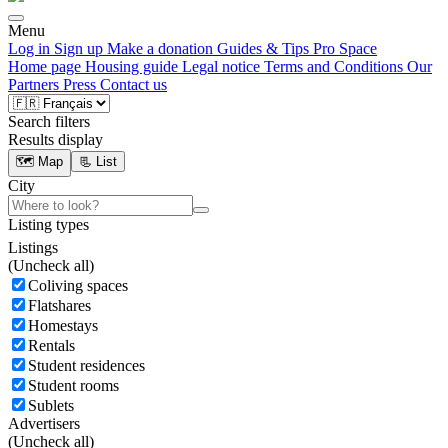
Menu
Log in
Sign up
Make a donation
Guides & Tips
Pro Space
Home page
Housing guide
Legal notice
Terms and Conditions
Our
Partners
Press
Contact us
Search filters
Results display
🗺️ Map
📃 List
City
Listing types
Listings
(
Uncheck all)
Coliving spaces
Flatshares
Homestays
Rentals
Student residences
Student rooms
Sublets
Advertisers
(
Uncheck all)