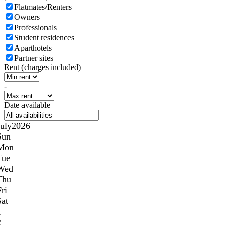
Flatmates/Renters
Owners
Professionals
Student residences
Aparthotels
Partner sites
Rent (charges included)
-
Date available
July
2026
Sun
Mon
Tue
Wed
Thu
ri
Sat
1
2