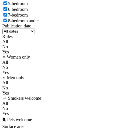
5-bedroom
6-bedroom
7-bedroom
8-bedroom and +
Publication date
Rules
All
No
Yes
♀️ Women only
All
No
Yes
♂️ Men only
All
No
Yes
🚬 Smokers welcome
All
No
Yes
🐈 Pets welcome
Surface area