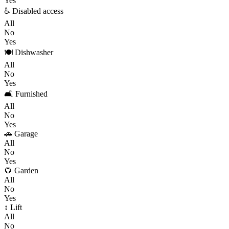
Yes
♿ Disabled access
All
No
Yes
🍽️ Dishwasher
All
No
Yes
🛋️ Furnished
All
No
Yes
🚗 Garage
All
No
Yes
🌻 Garden
All
No
Yes
↕️ Lift
All
No