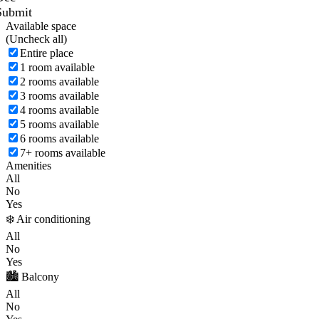
Submit
Available space
(
Uncheck all)
Entire place
1 room available
2 rooms available
3 rooms available
4 rooms available
5 rooms available
6 rooms available
7+ rooms available
Amenities
All
No
Yes
❄️ Air conditioning
All
No
Yes
🏙️ Balcony
All
No