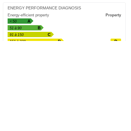
ENERGY PERFORMANCE DIAGNOSIS
Energy-efficient property
Property
A
< 50
B
51 à 90
C
91 à 150
D
D
151 à 230
E
231 à 330
F
331 à 450
G
> 450
Energy-intensive property
Value expressed in kWhEP/m²/year
GREENHOUSE GAS EMISSIONS
Low greenhouse gas emissions
Property
A
< 5
B
6 à 10
C
11 à 20
D
D
21 à 35
E
36 à 55
F
56 à 80