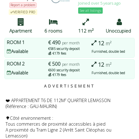
Joined over 5 years ago
pouvez modifier vos préférences ou retirer votre
Report a problem
consentement à tout moment en revenant sur ce site et en
See all listings
✅VERIFIED PRO
cliquant sur le bouton "Confidentialité" en bas de la page Web.
J'ACCEPTE
PLUS D'OPTIONS
JE REFUSE
Apartment
6 rooms
112 m²
Unoccupied
ROOM
1
€ 490
12
m²
per month
€585 security deposit
Available
Furnished, double bed
💰 €179 fees
ROOM
2
€ 500
12
m²
per month
€600 security deposit
Available
Furnished, double bed
💰 €179 fees
ADVERTISEMENT
❤️ APPARTEMENT T6 DE 112M² QUARTIER LEMASSON
(Référence : GAU-MAURIN)
🌳Côté environnement :
Tous commerces de proximité accessibles à pied
A proximité du Tram Ligne 2 (Arrêt Saint Cléophas ou
Lemasson)