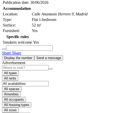
Publication date:
30/06/2026
Accommodation
Location:
Calle Anastasio Herrero 9,
Madrid
Type:
Flat 1-bedroom
Surface:
52 m²
Furnished:
Yes
Specific rules
Smokers welcome
Yes
Share
Share
Display the number
Send a message
Advertisement
All types
All rents
All spaces
Amenities
All occupants
All housing types
All sizes