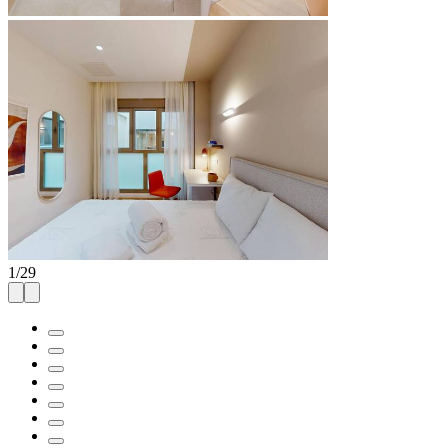
1
/
29