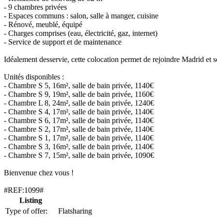
- 9 chambres privées
- Espaces communs : salon, salle à manger, cuisine
- Rénové, meublé, équipé
- Charges comprises (eau, électricité, gaz, internet)
- Service de support et de maintenance
Idéalement desservie, cette colocation permet de rejoindre Madrid et se
Unités disponibles :
- Chambre S 5, 16m², salle de bain privée, 1140€
- Chambre S 9, 19m², salle de bain privée, 1160€
- Chambre L 8, 24m², salle de bain privée, 1240€
- Chambre S 4, 17m², salle de bain privée, 1140€
- Chambre S 6, 17m², salle de bain privée, 1140€
- Chambre S 2, 17m², salle de bain privée, 1140€
- Chambre S 1, 17m², salle de bain privée, 1140€
- Chambre S 3, 16m², salle de bain privée, 1140€
- Chambre S 7, 15m², salle de bain privée, 1090€
Bienvenue chez vous !
#REF:1099#
Listing
Type of offer:
Flatsharing