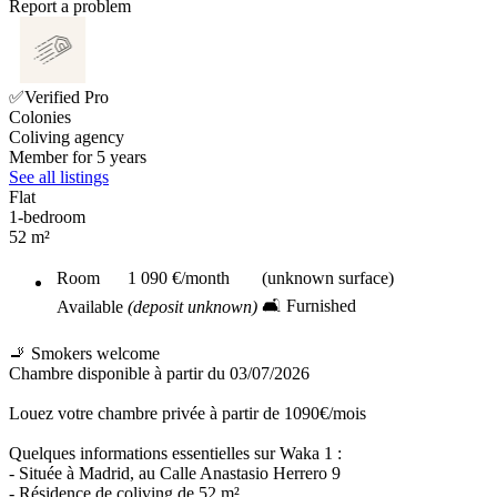
Report a problem
✅Verified Pro
Colonies
Coliving agency
Member for 5 years
See all listings
Flat
1-bedroom
52 m²
Room
1 090 €
/month
(unknown surface)
🛋️ Furnished
Available
(deposit unknown)
🚬 Smokers welcome
Chambre disponible à partir du 03/07/2026
Louez votre chambre privée à partir de 1090€/mois
Quelques informations essentielles sur Waka 1 :
- Située à Madrid, au Calle Anastasio Herrero 9
- Résidence de coliving de 52 m²