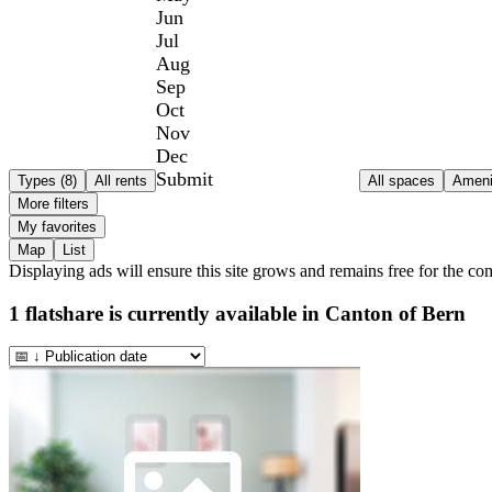
Jun
Jul
Aug
Sep
Oct
Nov
Dec
Submit
Types (8)
All rents
All spaces
Ameni
More filters
My favorites
Map
List
Displaying ads will ensure this site grows and remains free for the c
1
flatshare is currently available in
Canton of Bern