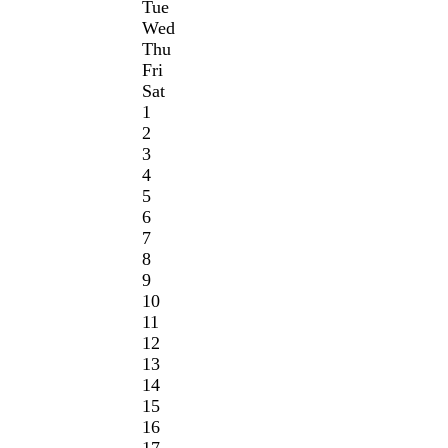
Tue
Wed
Thu
Fri
Sat
1
2
3
4
5
6
7
8
9
10
11
12
13
14
15
16