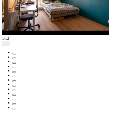
1
/
13