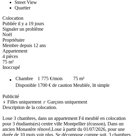
Street View
Quartier
Colocation
Publiée il y a 19 jours
Signaler un problème
Noël
Propriétaire
Membre depuis 12 ans
Appartement
4 pièces
75 m²
Inoccupé
Chambre
1 775 €
/mois
75
m²
Disponible
1700 € de caution
Meublée, lit simple
Publicité
♀️ Filles uniquement
♂️ Garçons uniquement
Description de la colocation.
Loue 3 chambres, dans un appartement F4 meublé en colocation
pour 3 étudiants(es) centre ville Montpellier (écusson), Dans un
ancien Monastère rénové,Loue à partir du 01/07/2026, pour une
durée de 10 mois voir plus. Se décompose comme suit, 3 chambres