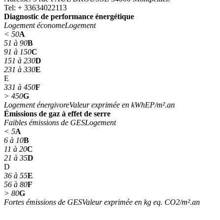
Tel: + 33634022113
Diagnostic de performance énergétique
Logement économe
Logement
< 50
A
51 à 90
B
91 à 150
C
151 à 230
D
231 à 330
E
E
331 à 450
F
> 450
G
Logement énergivore
Valeur exprimée en kWhEP/m².an
Émissions de gaz à effet de serre
Faibles émissions de GES
Logement
< 5
A
6 à 10
B
11 à 20
C
21 à 35
D
D
36 à 55
E
56 à 80
F
> 80
G
Fortes émissions de GES
Valeur exprimée en kg eq. CO2/m².an