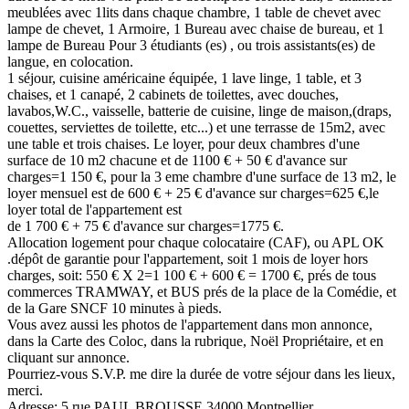
meublées avec 1lits dans chaque chambre, 1 table de chevet avec
lampe de chevet, 1 Armoire, 1 Bureau avec chaise de bureau, et 1
lampe de Bureau Pour 3 étudiants (es) , ou trois assistants(es) de
langue, en colocation.
1 séjour, cuisine américaine équipée, 1 lave linge, 1 table, et 3
chaises, et 1 canapé, 2 cabinets de toilettes, avec douches,
lavabos,W.C., vaisselle, batterie de cuisine, linge de maison,(draps,
couettes, serviettes de toilette, etc...) et une terrasse de 15m2, avec
une table et trois chaises. Le loyer, pour deux chambres d'une
surface de 10 m2 chacune et de 1100 € + 50 € d'avance sur
charges=1 150 €, pour la 3 eme chambre d'une surface de 13 m2, le
loyer mensuel est de 600 € + 25 € d'avance sur charges=625 €,le
loyer total de l'appartement est
de 1 700 € + 75 € d'avance sur charges=1775 €.
Allocation logement pour chaque colocataire (CAF), ou APL OK
.dépôt de garantie pour l'appartement, soit 1 mois de loyer hors
charges, soit: 550 € X 2=1 100 € + 600 € = 1700 €, prés de tous
commerces TRAMWAY, et BUS prés de la place de la Comédie, et
de la Gare SNCF 10 minutes à pieds.
Vous avez aussi les photos de l'appartement dans mon annonce,
dans la Carte des Coloc, dans la rubrique, Noël Propriétaire, et en
cliquant sur annonce.
Pourriez-vous S.V.P. me dire la durée de votre séjour dans les lieux,
merci.
Adresse: 5 rue PAUL BROUSSE 34000 Montpellier.