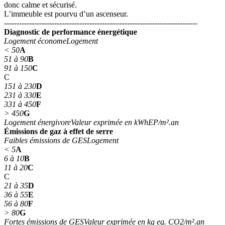
donc calme et sécurisé.
L’immeuble est pourvu d’un ascenseur.
-----------------------------------------------------------------------------
Diagnostic de performance énergétique
Logement économe
Logement
< 50
A
51 à 90
B
91 à 150
C
C
151 à 230
D
231 à 330
E
331 à 450
F
> 450
G
Logement énergivore
Valeur exprimée en kWhEP/m².an
Émissions de gaz à effet de serre
Faibles émissions de GES
Logement
< 5
A
6 à 10
B
11 à 20
C
C
21 à 35
D
36 à 55
E
56 à 80
F
> 80
G
Fortes émissions de GES
Valeur exprimée en kg eq. CO2/m².an