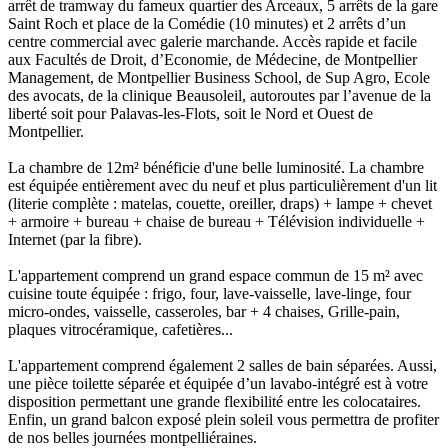
arrêt de tramway du fameux quartier des Arceaux, 5 arrêts de la gare
Saint Roch et place de la Comédie (10 minutes) et 2 arrêts d’un
centre commercial avec galerie marchande. Accès rapide et facile
aux Facultés de Droit, d’Economie, de Médecine, de Montpellier
Management, de Montpellier Business School, de Sup Agro, Ecole
des avocats, de la clinique Beausoleil, autoroutes par l’avenue de la
liberté soit pour Palavas-les-Flots, soit le Nord et Ouest de
Montpellier.
La chambre de 12m² bénéficie d'une belle luminosité. La chambre
est équipée entièrement avec du neuf et plus particulièrement d'un lit
(literie complète : matelas, couette, oreiller, draps) + lampe + chevet
+ armoire + bureau + chaise de bureau + Télévision individuelle +
Internet (par la fibre).
L'appartement comprend un grand espace commun de 15 m² avec
cuisine toute équipée : frigo, four, lave-vaisselle, lave-linge, four
micro-ondes, vaisselle, casseroles, bar + 4 chaises, Grille-pain,
plaques vitrocéramique, cafetières...
L'appartement comprend également 2 salles de bain séparées. Aussi,
une pièce toilette séparée et équipée d’un lavabo-intégré est à votre
disposition permettant une grande flexibilité entre les colocataires.
Enfin, un grand balcon exposé plein soleil vous permettra de profiter
de nos belles journées montpelliéraines.