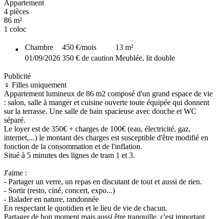
Appartement
4 pièces
86 m²
1 coloc
Chambre
450 €
/mois
13
m²
01/09/2026
350 € de caution
Meublée, lit double
Publicité
♀️ Filles uniquement
Appartement lumineux de 86 m2 composé d'un grand espace de vie
: salon, salle à manger et cuisine ouverte toute équipée qui donnent
sur la terrasse. Une salle de bain spacieuse avec douche et WC
séparé.
Le loyer est de 350€ + charges de 100€ (eau, électricité, gaz,
internet,...) le montant des charges est susceptible d'être modifié en
fonction de la consommation et de l'inflation.
Situé à 5 minutes des lignes de tram 1 et 3.
J'aime :
- Partager un verre, un repas en discutant de tout et aussi de rien.
- Sortir (resto, ciné, concert, expo...)
- Balader en nature, randonnée
En respectant le quotidien et le lieu de vie de chacun.
Partager de bon moment mais aussi être tranquille, c'est important.