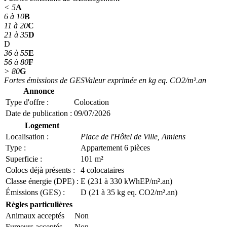
< 5
A
6 à 10
B
11 à 20
C
21 à 35
D
D
36 à 55
E
56 à 80
F
> 80
G
Fortes émissions de GES
Valeur exprimée en kg eq. CO2/m².an
Annonce
Type d'offre :
Colocation
Date de publication :
09/07/2026
Logement
Localisation :
Place de l'Hôtel de Ville,
Amiens
Type :
Appartement 6 pièces
Superficie :
101 m²
Colocs déjà présents :
4 colocataires
Classe énergie (DPE) :
E (231 à 330 kWhEP/m².an)
Émissions (GES) :
D (21 à 35 kg eq. CO2/m².an)
Règles particulières
Animaux acceptés
Non
Fumeurs acceptés
Non