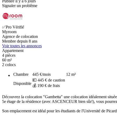
Publiée il y a 6 jours
Signaler un problème
✅Pro Vérifié
Myroom
Agence de colocation
Membre depuis 8 ans
Voir toutes les annonces
Appartement
4 pièces
60 m²
2 colocs
Chambre
445 €
/mois
12
m²
💶 445 € de caution
Disponible
💰 190 € de frais
Découvrez la colocation "Gambetta" une colocation idéalement située
5e étage de la résidence (avec ASCENCEUR bien sûr!), vous pourrez pr
Son emplacement est idéal pour les étudiants de l'Université de Picard