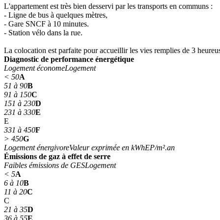
L'appartement est très bien desservi par les transports en communs :
- Ligne de bus à quelques mètres,
- Gare SNCF à 10 minutes.
- Station vélo dans la rue.
La colocation est parfaite pour accueillir les vies remplies de 3 heureu
Diagnostic de performance énergétique
Logement économe
Logement
< 50
A
51 à 90
B
91 à 150
C
151 à 230
D
231 à 330
E
E
331 à 450
F
> 450
G
Logement énergivore
Valeur exprimée en kWhEP/m².an
Émissions de gaz à effet de serre
Faibles émissions de GES
Logement
< 5
A
6 à 10
B
11 à 20
C
C
21 à 35
D
36 à 55
E