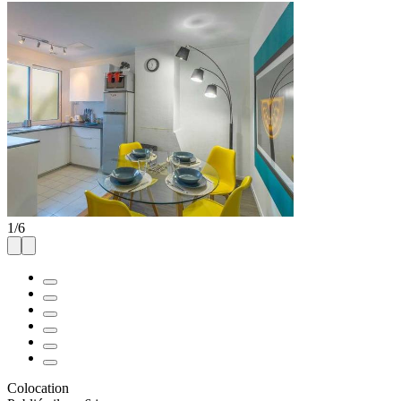
1
/
6
Colocation