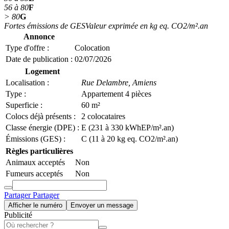
56 à 80
F
> 80
G
Fortes émissions de GES
Valeur exprimée en kg eq. CO2/m².an
Annonce
Type d'offre :
Colocation
Date de publication :
02/07/2026
Logement
Localisation :
Rue Delambre,
Amiens
Type :
Appartement 4 pièces
Superficie :
60 m²
Colocs déjà présents :
2 colocataires
Classe énergie (DPE) :
E (231 à 330 kWhEP/m².an)
Émissions (GES) :
C (11 à 20 kg eq. CO2/m².an)
Règles particulières
Animaux acceptés
Non
Fumeurs acceptés
Non
Partager
Partager
Afficher le numéro
Envoyer un message
Publicité