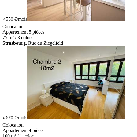
⭐
550 €
/mois
Colocation
Appartement 5 pièces
75 m² / 3 colocs
Strasbourg
, Rue du Ziegelfeld
⭐
670 €
/mois
Colocation
Appartement 4 pièces
100 m² / 1 coloc