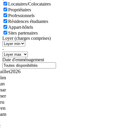
Locataires/Colocataires
Propriétaires
Professionnels
Résidences étudiantes
Appart-hôtels
Sites partenaires
Loyer (charges comprises)
-
Date d'emménagement
uillet
2026
dim
lun
mar
mer
jeu
ven
sam
1
2