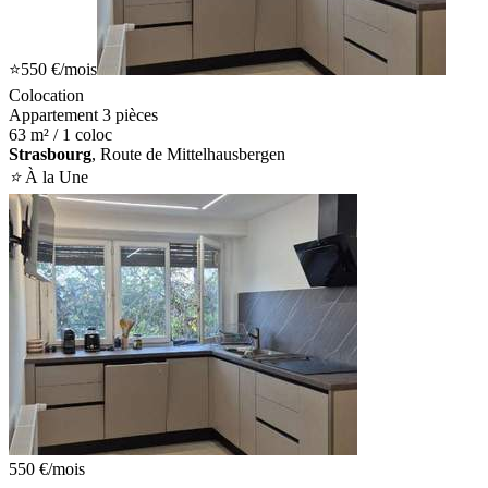
⭐
550 €
/mois
Colocation
Appartement 3 pièces
63 m² / 1 coloc
Strasbourg
, Route de Mittelhausbergen
⭐
À la Une
550 €
/mois