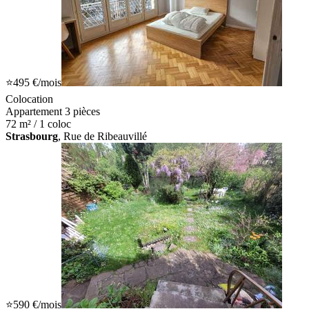
⭐
495 €
/mois
Colocation
Appartement 3 pièces
72 m² / 1 coloc
Strasbourg
, Rue de Ribeauvillé
⭐
590 €
/mois