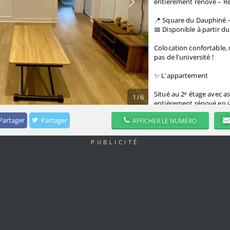
entièrement rénové – Ren
📍 Square du Dauphiné –
📅 Disponible à partir d
Colocation confortable,
pas de l'université !
✨ L'appartement
Situé au 2ᵉ étage avec a
1
/
6
entièrement rénové en ja
agréable, lumineux et fo
Partager
Partager
AFFICHER LE NUMÉRO
Vous partagerez le logem
dans une ambiance calme
PUBLICITÉ
Les espaces communs c
- Un salon chaleureux av
- Une cuisine entièremen
réfrigérateur-- congélat
rangements.
- Une salle de bain moder
- Un WC séparé.