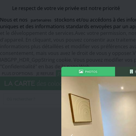
Le respect de votre vie privée est notre priorité
Nous et nos
stockons et/ou accédons à des inform
partenaires
uniques et des informations standards envoyées par un app
et le développement de services.Avec votre permission, nos
d'appareil. En cliquant, vous pouvez consentir aux trait
informations plus détaillées et modifier vos préférences a
consentement, mais vous avez le droit de vous y opposer.
IABGPP_HDR_GppString cookie. Vous pouvez modifier vos pr
"Confidentialité" en bas de la page Web.
PHOTOS
J'ACCEPTE
PLUS D'OPTIONS
JE REFUSE
Rechercher un logemen
Tous types
Tous loy
Tous occupants
Tous logements
Toutes tailles
Toutes chambres
Plus de filtres