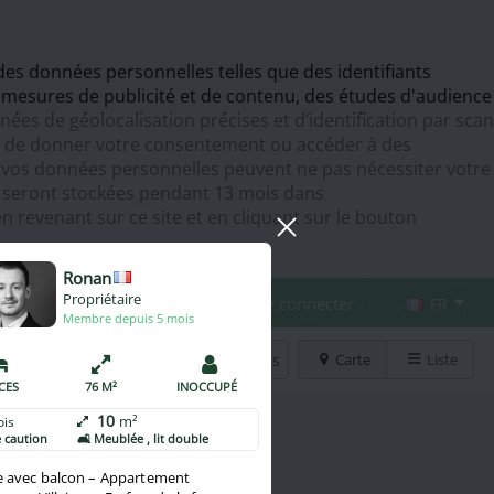
 des données personnelles telles que des identifiants
 mesures de publicité et de contenu, des études d'audience
es de géolocalisation précises et d’identification par scan
er de donner votre consentement ou accéder à des
de vos données personnelles peuvent ne pas nécessiter votre
t seront stockées pendant 13 mois dans
revenant sur ce site et en cliquant sur le bouton
Ronan
Propriétaire
Espace Pro
Se connecter
FR
Membre depuis 5 mois
Mes favoris
Carte
Liste
és
ÈCES
76 M²
INOCCUPÉ
es
10
m²
ois
e caution
🛋️ Meublée , lit double
e avec balcon – Appartement