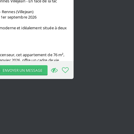
nes Villejean - En face de la fac
 Rennes (Villejean)
u 1er septembre 2026
 moderne et idéalement située à deux
scenseur, cet appartement de 76 m²,
nvier 2026, offre un cadre de vie
nctionnel.
ENVOYER UN MESSAGE
ent avec 3 étudiants de 19 à 21 ans,
 et conviviale.
omprennent :
ec espace TV.
t équipée : four, micro-ondes,
eur, lave-vaisselle et nombreux
ne avec lave-linge et sèche-linge.