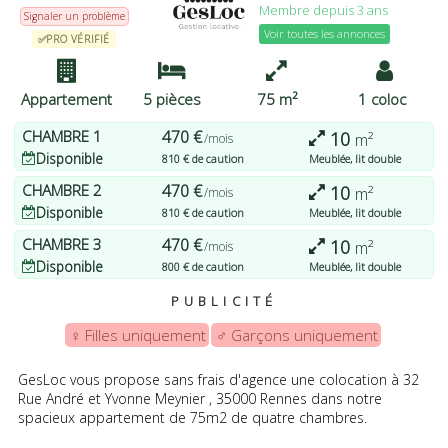
Membre depuis 3 ans
pouvez modifier vos préférences ou retirer votre
Signaler un problème
consentement à tout moment en revenant sur ce site et en
Voir toutes les annonces
✅PRO VÉRIFIÉ
cliquant sur le bouton "Confidentialité" en bas de la page Web.
J'ACCEPTE
PLUS D'OPTIONS
JE REFUSE
Appartement
5 pièces
75 m²
1 coloc
CHAMBRE
1
470 €
10
m²
/mois
Disponible
810 € de caution
Meublée, lit double
CHAMBRE
2
470 €
10
m²
/mois
Disponible
810 € de caution
Meublée, lit double
CHAMBRE
3
470 €
10
m²
/mois
Disponible
800 € de caution
Meublée, lit double
PUBLICITÉ
♀️ Filles uniquement
♂️ Garçons uniquement
GesLoc vous propose sans frais d'agence une colocation à 32
Rue André et Yvonne Meynier , 35000 Rennes dans notre
spacieux appartement de 75m2 de quatre chambres.