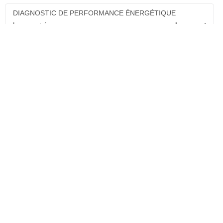
DIAGNOSTIC DE PERFORMANCE ÉNERGÉTIQUE
Logement économe
Logement
A
< 50
B
51 à 90
C
91 à 150
D
D
151 à 230
E
231 à 330
F
331 à 450
G
> 450
Logement énergivore
Valeur exprimée en kWhEP/m².an
ÉMISSIONS DE GAZ À EFFET DE SERRE
Faibles émissions de GES
Logement
A
< 5
B
6 à 10
C
11 à 20
D
D
21 à 35
E
36 à 55
F
56 à 80