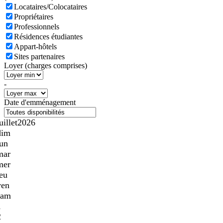
Locataires/Colocataires
Propriétaires
Professionnels
Résidences étudiantes
Appart-hôtels
Sites partenaires
Loyer (charges comprises)
-
Date d'emménagement
uillet
2026
dim
lun
mar
mer
jeu
ven
sam
1
2