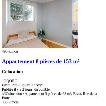
490 €
/mois
Appartement 8 pièces de 153 m²
Colocation
|
OQORO
Brest, Rue Auguste Kervern
Publiée il y a 2 jours
, disponible
435 €
/mois