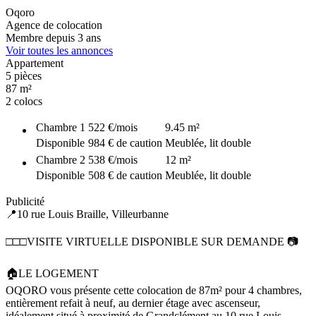
Oqoro
Agence de colocation
Membre depuis 3 ans
Voir toutes les annonces
Appartement
5 pièces
87 m²
2 colocs
Chambre
1
522 €
/mois
9.45
m²
Disponible
984 € de caution
Meublée, lit double
Chambre
2
538 €
/mois
12
m²
Disponible
508 € de caution
Meublée, lit double
Publicité
📍10 rue Louis Braille, Villeurbanne
□□□VISITE VIRTUELLE DISPONIBLE SUR DEMANDE 📷
🏠LE LOGEMENT
OQORO vous présente cette colocation de 87m² pour 4 chambres,
entièrement refait à neuf, au dernier étage avec ascenseur,
idéalement situé à proximité de Grandclément au 10 rue Louis