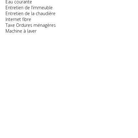
Eau courante
Entretien de l’immeuble
Entretien de la chaudière
Internet fibre
Taxe Ordures ménagères
Machine à laver
————————————————————————
Bail individuel à la chambre. Pas de caution solidaire. Chacun
est libre de partir quand il veut sans se soucier des autres
colocs, dès le moment où il respecte un mois de préavis.
Eligible aux APL.
Un complément de loyer est prévu : Non
ANNONCE
Type d'offre :
Colocation
Date de publication :
04/08/2026
LOGEMENT