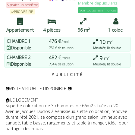
Membre depuis 3 ans
pouvez modifier vos préférences ou retirer votre
Signaler un problème
consentement à tout moment en revenant sur ce site et en
Voir toutes les annonces
✅PRO VÉRIFIÉ
cliquant sur le bouton "Confidentialité" en bas de la page Web.
J'ACCEPTE
PLUS D'OPTIONS
JE REFUSE
Appartement
4 pièces
66 m²
1 coloc
CHAMBRE
1
476 €
10
m²
/mois
Disponible
752 € de caution
Meublée, lit double
CHAMBRE
2
482 €
9
m²
/mois
Disponible
764 € de caution
Meublée, lit double
PUBLICITÉ
📷VISITE VIRTUELLE DISPONIBLE 📷
🏠LE LOGEMENT
Superbe colocation de 3 chambres de 66m2 située au 20
Avenue Jacques Duclos à Vénissieux. Cette colocation, rénovée
durant l’été 2021, se compose d’un grand salon lumineux avec
canapé, table basse, rangements et table à manger, idéal pour
partager des repas.