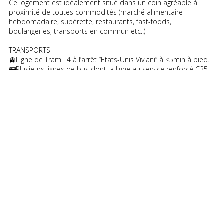
Ce logement est idéalement situé dans un coin agréable à
proximité de toutes commodités (marché alimentaire
hebdomadaire, supérette, restaurants, fast-foods,
boulangeries, transports en commun etc..)
TRANSPORTS
🚊Ligne de Tram T4 à l’arrêt “Etats-Unis Viviani” à <5min à pied.
🚌Plusieurs lignes de bus dont la ligne au service renforcé C25
circulent dans un rayon de 300 mètres autour du logement.
💡SERVICES ET ÉQUIPEMENTS INCLUS
Gardien
Internet Fibre
Chauffage
Eau chaude
Electricité
Taxe Ordures Ménagères
Entretien de l'immeuble
Eau courante
————————————————————————
Bail individuel à la chambre. Pas de caution solidaire. Chacun
est libre de partir quand il veut sans se soucier des autres
colocs, dès le moment où il respecte un mois de préavis.