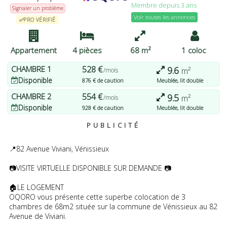
Membre depuis 3 ans
pouvez modifier vos préférences ou retirer votre
Signaler un problème
consentement à tout moment en revenant sur ce site et en
Voir toutes les annonces
✅PRO VÉRIFIÉ
cliquant sur le bouton "Confidentialité" en bas de la page Web.
J'ACCEPTE
PLUS D'OPTIONS
JE REFUSE
Appartement
4 pièces
68 m²
1 coloc
CHAMBRE
1
528 €
9.6
m²
/mois
Disponible
876 € de caution
Meublée, lit double
CHAMBRE
2
554 €
9.5
m²
/mois
Disponible
928 € de caution
Meublée, lit double
PUBLICITÉ
📍82 Avenue Viviani, Vénissieux
📷VISITE VIRTUELLE DISPONIBLE SUR DEMANDE 📷
🏠LE LOGEMENT
OQORO vous présente cette superbe colocation de 3
chambres de 68m2 située sur la commune de Vénissieux au 82
Avenue de Viviani.