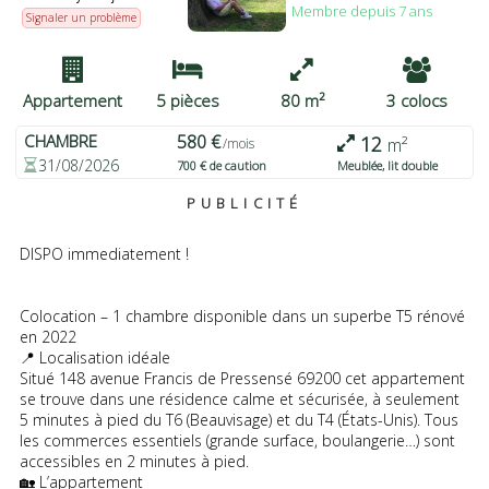
Membre depuis 7 ans
pouvez modifier vos préférences ou retirer votre
Signaler un problème
consentement à tout moment en revenant sur ce site et en
cliquant sur le bouton "Confidentialité" en bas de la page Web.
J'ACCEPTE
PLUS D'OPTIONS
JE REFUSE
Appartement
5 pièces
80 m²
3 colocs
CHAMBRE
580 €
12
m²
/mois
31/08/2026
700 € de caution
Meublée, lit double
PUBLICITÉ
DISPO immediatement !
Colocation – 1 chambre disponible dans un superbe T5 rénové
en 2022
📍 Localisation idéale
Situé 148 avenue Francis de Pressensé 69200 cet appartement
se trouve dans une résidence calme et sécurisée, à seulement
5 minutes à pied du T6 (Beauvisage) et du T4 (États-Unis). Tous
les commerces essentiels (grande surface, boulangerie…) sont
accessibles en 2 minutes à pied.
🏡 L’appartement