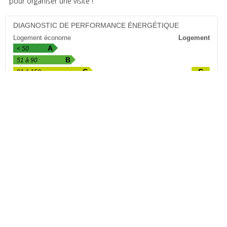
pour organiser une visite !
DIAGNOSTIC DE PERFORMANCE ÉNERGÉTIQUE
Logement économe
Logement
A
< 50
B
51 à 90
C
C
91 à 150
D
151 à 230
E
231 à 330
F
331 à 450
G
> 450
Logement énergivore
Valeur exprimée en kWhEP/m².an
ÉMISSIONS DE GAZ À EFFET DE SERRE
Faibles émissions de GES
Logement
A
< 5
B
B
6 à 10
C
11 à 20
D
21 à 35
E
36 à 55