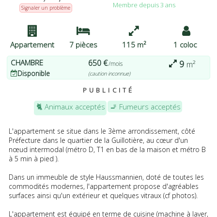
Membre depuis 3 ans
pouvez modifier vos préférences ou retirer votre
Signaler un problème
consentement à tout moment en revenant sur ce site et en
cliquant sur le bouton "Confidentialité" en bas de la page Web.
J'ACCEPTE
PLUS D'OPTIONS
JE REFUSE
Appartement
7 pièces
115 m²
1 coloc
CHAMBRE
650 €
9
m²
/mois
Disponible
(caution inconnue)
PUBLICITÉ
🐈 Animaux acceptés
🚬 Fumeurs acceptés
L'appartement se situe dans le 3ème arrondissement, côté
Préfecture dans le quartier de la Guillotière, au cœur d'un
nœud intermodal (métro D, T1 en bas de la maison et métro B
à 5 min à pied ).
Dans un immeuble de style Haussmannien, doté de toutes les
commodités modernes, l'appartement propose d'agréables
surfaces ainsi qu'un extérieur et quelques vitraux (cf photos).
L'appartement est équipé en terme de cuisine (machine à laver,