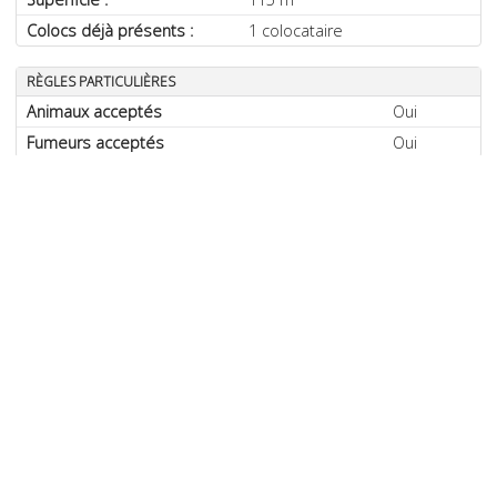
Colocs déjà présents :
1 colocataire
RÈGLES PARTICULIÈRES
Animaux acceptés
Oui
Fumeurs acceptés
Oui
CONTACTS
Vous devez vous inscrire pour contacter ce membre.
S'inscrire et créer un profil
PARAMÈTRES
Ajouter aux favoris
Ne plus afficher