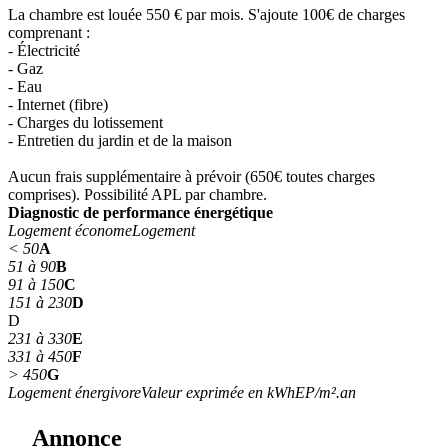
La chambre est louée 550 € par mois. S'ajoute 100€ de charges
comprenant :
- Électricité
- Gaz
- Eau
- Internet (fibre)
- Charges du lotissement
- Entretien du jardin et de la maison
Aucun frais supplémentaire à prévoir (650€ toutes charges
comprises). Possibilité APL par chambre.
Diagnostic de performance énergétique
Logement économe
Logement
< 50
A
51 à 90
B
91 à 150
C
151 à 230
D
D
231 à 330
E
331 à 450
F
> 450
G
Logement énergivore
Valeur exprimée en kWhEP/m².an
Annonce