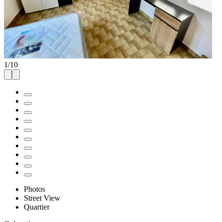
1
/
10
Photos
Street View
Quartier