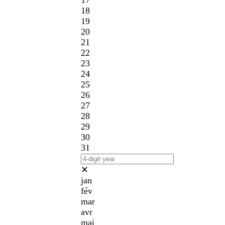
17
18
19
20
21
22
23
24
25
26
27
28
29
30
31
✕
jan
fév
mar
avr
mai