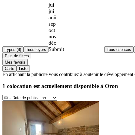
jui
jui
aoû
sep
oct
nov
déc
Submit
Types (8)
Tous loyers
Tous espaces
Plus de filtres
Mes favoris
Carte
Liste
En affichant la publicité vous contribuez à soutenir le développement 
1
colocation est actuellement disponible à
Oron