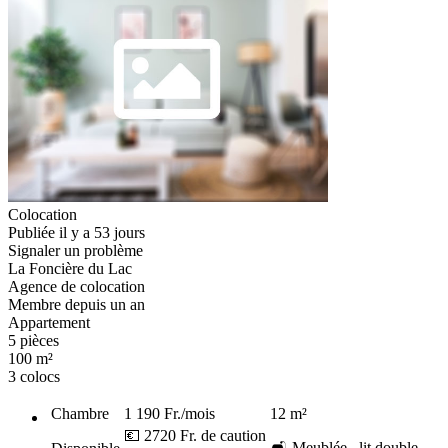
Colocation
Publiée il y a 53 jours
Signaler un problème
La Foncière du Lac
Agence de colocation
Membre depuis un an
Appartement
5 pièces
100 m²
3 colocs
Chambre
1 190 Fr.
/mois
12
m²
💶 2720 Fr. de caution
🛋️ Meublée , lit double