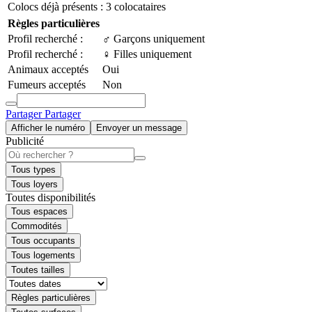
Colocs déjà présents :
3 colocataires
Règles particulières
Profil recherché :
♂️ Garçons uniquement
Profil recherché :
♀️ Filles uniquement
Animaux acceptés
Oui
Fumeurs acceptés
Non
Partager
Partager
Afficher le numéro
Envoyer un message
Publicité
Tous types
Tous loyers
Toutes disponibilités
Tous espaces
Commodités
Tous occupants
Tous logements
Toutes tailles
Règles particulières