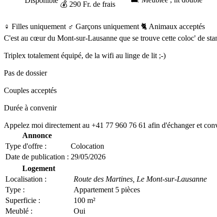
Disponible
💰 290 Fr. de frais
♀️ Filles uniquement
♂️ Garçons uniquement
🐈 Animaux acceptés
C'est au cœur du Mont-sur-Lausanne que se trouve cette coloc' de sta
Triplex totalement équipé, de la wifi au linge de lit ;-)
Pas de dossier
Couples acceptés
Durée à convenir
Appelez moi directement au +41 77 960 76 61 afin d'échanger et conve
Annonce
Type d'offre :
Colocation
Date de publication :
29/05/2026
Logement
Localisation :
Route des Martines,
Le Mont-sur-Lausanne
Type :
Appartement 5 pièces
Superficie :
100 m²
Meublé :
Oui