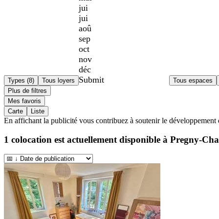
jui
jui
aoû
sep
oct
nov
déc
Submit
Types (8)
Tous loyers
Tous espaces
Plus de filtres
Mes favoris
Carte
Liste
En affichant la publicité vous contribuez à soutenir le développement 
1
colocation est actuellement disponible à
Pregny-Ch