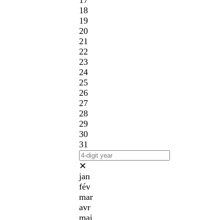
17
18
19
20
21
22
23
24
25
26
27
28
29
30
31
✕
jan
fév
mar
avr
mai