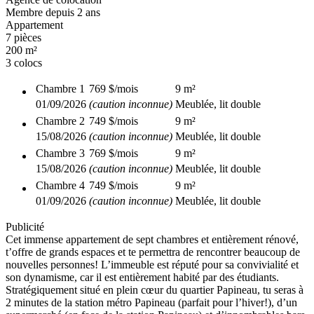
Membre depuis 2 ans
Appartement
7 pièces
200 m²
3 colocs
Chambre
1
769 $
/mois
9
m²
01/09/2026
(caution inconnue)
Meublée, lit double
Chambre
2
749 $
/mois
9
m²
15/08/2026
(caution inconnue)
Meublée, lit double
Chambre
3
769 $
/mois
9
m²
15/08/2026
(caution inconnue)
Meublée, lit double
Chambre
4
749 $
/mois
9
m²
01/09/2026
(caution inconnue)
Meublée, lit double
Publicité
Cet immense appartement de sept chambres et entièrement rénové,
t’offre de grands espaces et te permettra de rencontrer beaucoup de
nouvelles personnes! L’immeuble est réputé pour sa convivialité et
son dynamisme, car il est entièrement habité par des étudiants.
Stratégiquement situé en plein cœur du quartier Papineau, tu seras à
2 minutes de la station métro Papineau (parfait pour l’hiver!), d’un