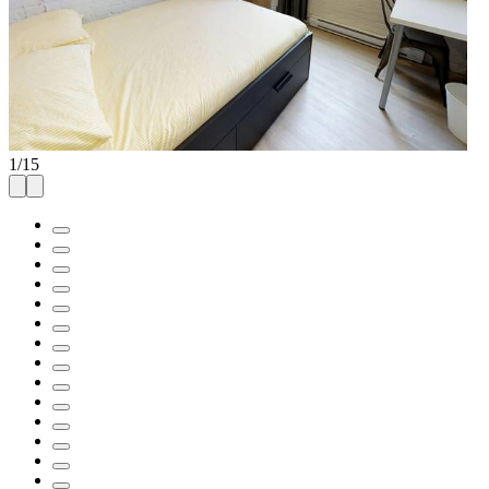
1
/
15